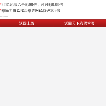
*
2231彩票六合彩99倍，时时彩9.99倍
*
彩民力推🎱N55彩票网🎱特码108倍
-------
返回上级
返回天下彩票首页