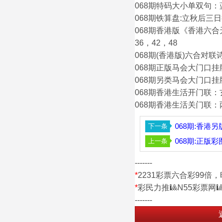
068期特码大小单双句
068期铁算盘:立秋后
068期香港版《香港六合
36，42，48
068期(香港版)六合对
068期正版马会大门口挂
068期另类马会大门口挂
068期香港生活开门联：玄
068期香港生活关门联：两
068期:香港另
068期:正版彩
-------
*
2231彩票六合彩99倍，
*
彩民力推🎱N55彩票网
-------