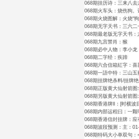
068期挂历诗：三来八
068期火车头：烧伤狗
068期火烧图解：火烧
068期无字天书：三六二
068期最老版无字天书
068期九宫禁肖：猴
068期必中人物：李小龙
068期二字经：疾蹄
068期六合信箱紅字：喜新厭
068期一語中特：三山五
068期挂牌绝杀料/挂牌
068期正版黄大仙射箭图:06
068期另版黄大仙射箭图:27
068期香港牌II：[时横波目]
068期内部运程曰：一颗明
068期香港信封挂牌：应
068期波段预测：主：01----
068期特码大小单双句