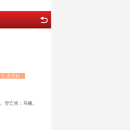
当,请周知！
。空亡肖：马猴。