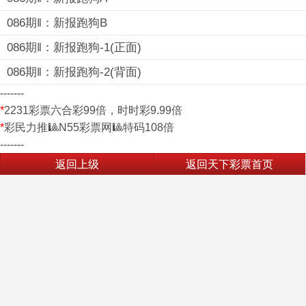
086期‖：新报跑狗B
086期‖：新报跑狗-1(正面)
086期‖：新报跑狗-2(背面)
-------
*
2231彩票六合彩99倍，时时彩9.99倍
*
彩民力推🎱N55彩票网🎱特码108倍
-------
返回上级
返回天下彩票首页