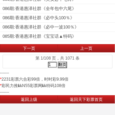
086期:香港惠泽社群《全年包中六尾》
086期:香港惠泽社群《必中头100％》
086期:香港惠泽社群《必中一波100％》
085期:香港惠泽社群《宝宝话▲特码》
下一页
上一页
第 1/108 页，共 1071 条
-------
*
2231彩票六合彩99倍，时时彩9.99倍
*
彩民力推🎱N55彩票网🎱特码108倍
-------
返回上级
返回天下彩票首页