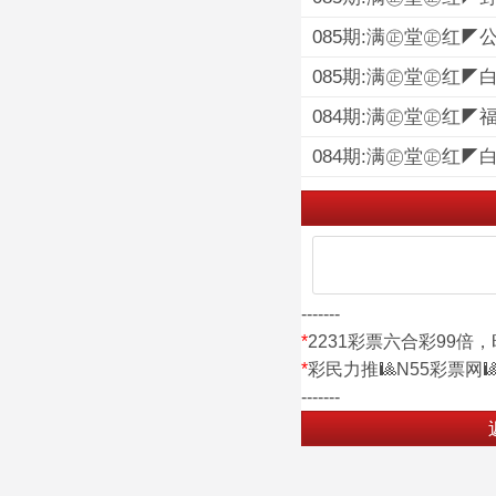
085期:满㊣堂㊣红◤
085期:满㊣堂㊣红◤
084期:满㊣堂㊣红◤
084期:满㊣堂㊣红◤
-------
*
2231彩票六合彩99倍，
*
彩民力推🎱N55彩票网
-------