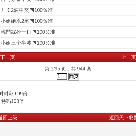
公开※2波中奖◥100％准
白小姐绝杀2尾◥100％准
福臨門踩死一肖◥100％准
白小姐三个半波◥100％准
下一页
上一页
第 1/95 页，共 944 条
时时彩9.99倍
特码108倍
返回上级
返回天下彩