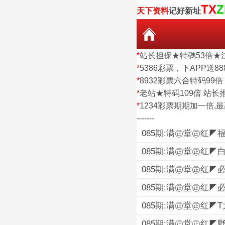
TX
Z
天下资料
记好新址
*
站长担保★特碼53倍★
*
5386彩票，下APP送8
*
8932彩票六合特码99
*
老站★特码109倍 站长
*
1234彩票期期加一倍,
-------
085期:满㊣堂㊣红◤
085期:满㊣堂㊣红◤
085期:满㊣堂㊣红◤
085期:满㊣堂㊣红◤
085期:满㊣堂㊣红◤
085期:满㊣堂㊣红◤