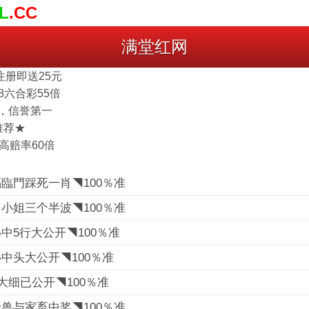
L
.CC
满堂红网
注册即送25元
88六合彩55倍
倍，信誉第一
推荐★
最高赔率60倍
福臨門踩死一肖◥100％准
白小姐三个半波◥100％准
必中5行大公开◥100％准
必中头大公开◥100％准
T大细已公开◥100％准
野兽与家畜中奖◥100％准